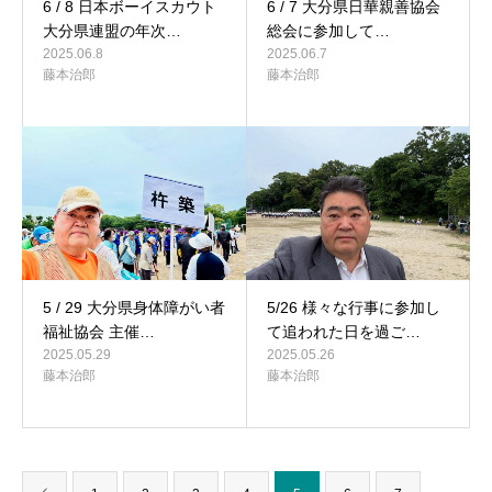
6 / 8 日本ボーイスカウト
6 / 7 大分県日華親善協会
大分県連盟の年次…
総会に参加して…
2025.06.8
2025.06.7
藤本治郎
藤本治郎
5 / 29 大分県身体障がい者
5/26 様々な行事に参加し
福祉協会 主催…
て追われた日を過ご…
2025.05.29
2025.05.26
藤本治郎
藤本治郎