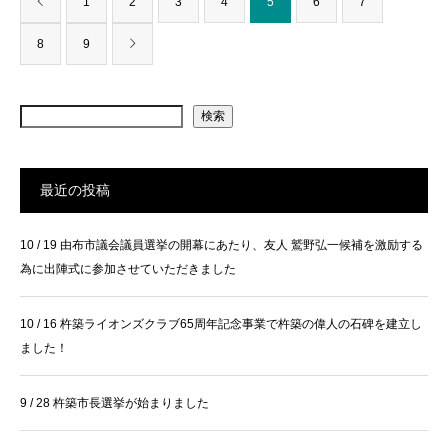
1
2
3
4
5
6
7
8
9
検索
最近の投稿
10 / 19 由布市議会議員選挙の開幕にあたり、友人 鷲野弘一候補を激励する
為に出陣式に参加させていただきました
10 / 16 杵築ライオンズクラブ65周年記念事業で杵築の偉人の石碑を建立し
ました！
9 / 28 杵築市長選挙が始まりました