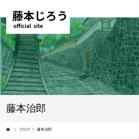
藤本治郎
ーム
ブログ
藤本治郎