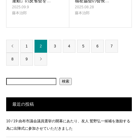
運動』の反省会を…
福祉協会の会長…
2025.09.9
2025.08.28
藤本治郎
藤本治郎
1
2
3
4
5
6
7
8
9
検索
最近の投稿
10 / 19 由布市議会議員選挙の開幕にあたり、友人 鷲野弘一候補を激励する
為に出陣式に参加させていただきました