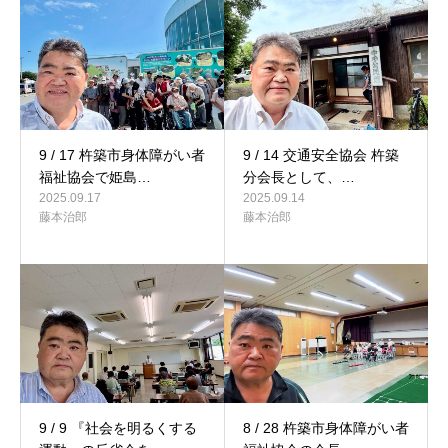
9 / 17 杵築市身体障がい者
9 / 14 交通安全協会 杵築
福祉協会で姫島…
分会長として、…
2025.09.17
2025.09.14
藤本治郎
藤本治郎
9 / 9 『社会を明るくする
8 / 28 杵築市身体障がい者