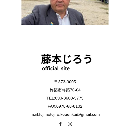
〒873-0005
杵築市杵築76-64
TEL:090-3600-9779
FAX:0978-68-8102
mail:fujimotojiro.kouenkai@gmail.com