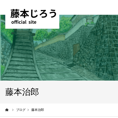
藤本治郎
ーム
ブログ
藤本治郎