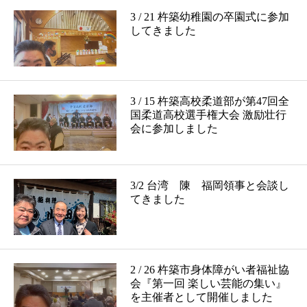
3 / 21 杵築幼稚園の卒園式に参加
してきました
3 / 15 杵築高校柔道部が第47回全
国柔道高校選手権大会 激励壮行
会に参加しました
3/2 台湾 陳 福岡領事と会談し
てきました
2 / 26 杵築市身体障がい者福祉協
会『第一回 楽しい芸能の集い』
を主催者として開催しました