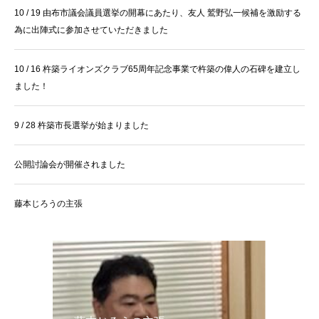
10 / 19 由布市議会議員選挙の開幕にあたり、友人 鷲野弘一候補を激励する
為に出陣式に参加させていただきました
10 / 16 杵築ライオンズクラブ65周年記念事業で杵築の偉人の石碑を建立し
ました！
9 / 28 杵築市長選挙が始まりました
公開討論会が開催されました
藤本じろうの主張