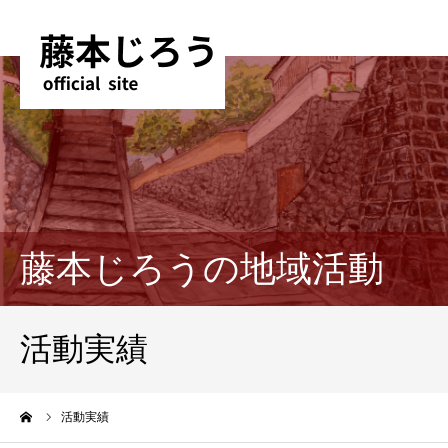
藤本じろうの地域活動
活動実績
ーム
活動実績