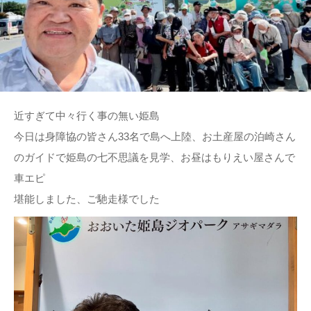
近すぎて中々行く事の無い姫島
今日は身障協の皆さん33名で島へ上陸、お土産屋の泊崎さん
のガイドで姫島の七不思議を見学、お昼はもりえい屋さんで
車エピ
堪能しました、ご馳走様でした