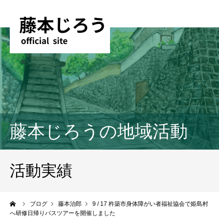
藤本じろうの地域活動
活動実績
ーム
ブログ
藤本治郎
9 / 17 杵築市身体障がい者福祉協会で姫島村
へ研修日帰りバスツアーを開催しました