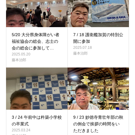
5/20 大分県身体障がい者
7 / 18 護衛艦加賀の特別公
福祉協会の総会、志士の
開に参加
会の総会に参加して…
2025.07.18
藤本治郎
2025.05.20
藤本治郎
3 / 24 午前中は杵築小学校
9 / 23 妙徳寺青壮年部の秋
の卒業式
の例会で挨拶の時間をい
2025.03.24
ただきました