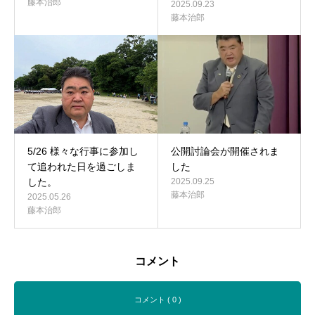
藤本治郎
2025.09.23
藤本治郎
5/26 様々な行事に参加し
公開討論会が開催されま
て追われた日を過ごしま
した
した。
2025.09.25
藤本治郎
2025.05.26
藤本治郎
コメント
コメント ( 0 )