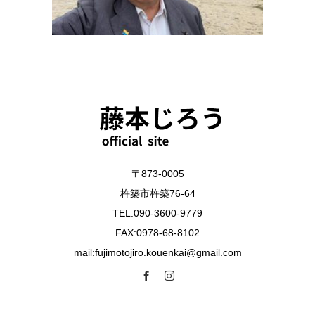
〒873-0005
杵築市杵築76-64
TEL:090-3600-9779
FAX:0978-68-8102
mail:fujimotojiro.kouenkai@gmail.com