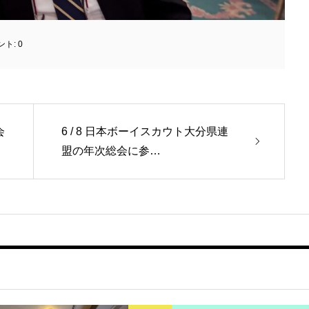
ント:
0
会
6 / 8 日本ボーイスカウト大分県連
盟の年次総会に参…