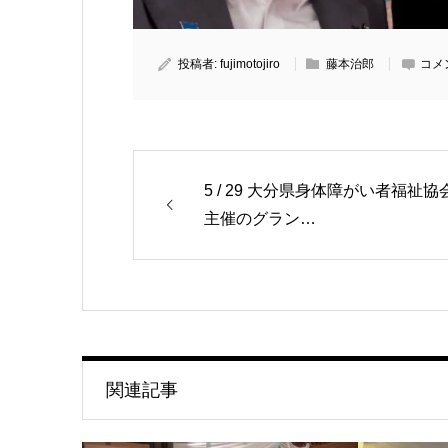
投稿者:
fujimotojiro
藤本治郎
コメ
5 / 29 大分県身体障がい者福祉協
主催のグラン…
関連記事