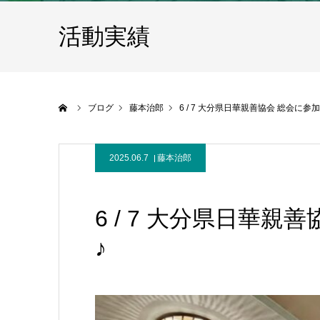
活動実績
ホーム
ブログ
藤本治郎
6 / 7 大分県日華親善協会 総会に参
2025.06.7
藤本治郎
6 / 7 大分県日華
♪