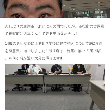
久しぶりの唐津市、あいにくの雨でしたが、市役所のご厚意
で視察前に唐津くんちで走る曳山展示会へ！
14機の勇壮な姿に圧巻‼︎ 見学後に建て替えについて約2時間
を有意義に過ごしました‼︎ 帰り道は、杵築に無い『 道の駅
』を何ヶ所か巡り大分に帰ります‼︎