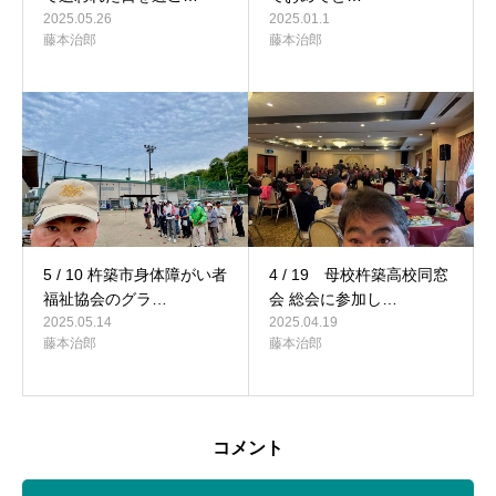
2025.05.26
2025.01.1
藤本治郎
藤本治郎
5 / 10 杵築市身体障がい者
4 / 19 母校杵築高校同窓
福祉協会のグラ…
会 総会に参加し…
2025.05.14
2025.04.19
藤本治郎
藤本治郎
コメント