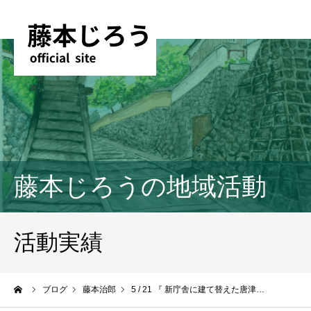
藤本じろうの地域活動
活動実績
ーム
ブログ
藤本治郎
5 / 21 『 新庁舎に建て替えた唐津…