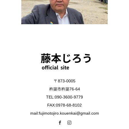
〒873-0005
杵築市杵築76-64
TEL:090-3600-9779
FAX:0978-68-8102
mail:fujimotojiro.kouenkai@gmail.com