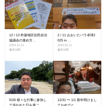
12 / 13 杵築地区住民自治
2 / 11 おおいたパラ卓球2
協議会の進め方…
025 in …
2024.12.13
2025.02.11
藤本治郎
藤本治郎
5/26 様々な行事に参加し
12/31 〜 1/1 新年明けまし
て追われた日を過ご…
ておめでと…