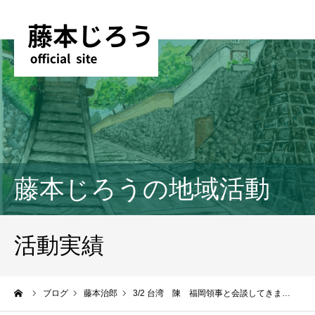
藤本じろうの地域活動
活動実績
ーム
ブログ
藤本治郎
3/2 台湾 陳 福岡領事と会談してきま…