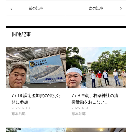
前の記事
次の記事
関連記事
7 / 18 護衛艦加賀の特別公
7 / 9 早朝、杵築神社の清
開に参加
掃活動をおこない…
2025.07.18
2025.07.9
藤本治郎
藤本治郎