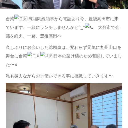
台湾
陳福岡総領事から電話あり今、豊後高田市に来
ています、一緒にランチしませんかと^_^
大分市で会
議を終え、一路、豊後高田へ
久しぶりにお会いした総領事は、変わらず元気に九州山口を
舞台に台湾
日本の架け橋のため奮闘していまし
た〜♬
私も微力ながらお手伝いできる事に挑戦していきます〜