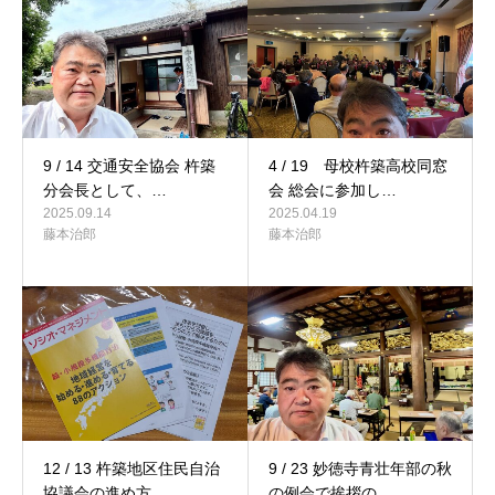
9 / 14 交通安全協会 杵築
4 / 19 母校杵築高校同窓
分会長として、…
会 総会に参加し…
2025.09.14
2025.04.19
藤本治郎
藤本治郎
12 / 13 杵築地区住民自治
9 / 23 妙徳寺青壮年部の秋
協議会の進め方…
の例会で挨拶の…