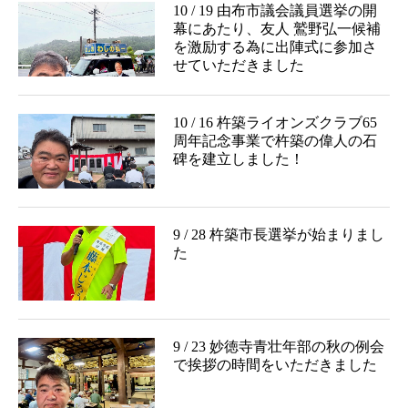
10 / 19 由布市議会議員選挙の開
幕にあたり、友人 鷲野弘一候補
を激励する為に出陣式に参加さ
せていただきました
10 / 16 杵築ライオンズクラブ65
周年記念事業で杵築の偉人の石
碑を建立しました！
9 / 28 杵築市長選挙が始まりまし
た
9 / 23 妙徳寺青壮年部の秋の例会
で挨拶の時間をいただきました