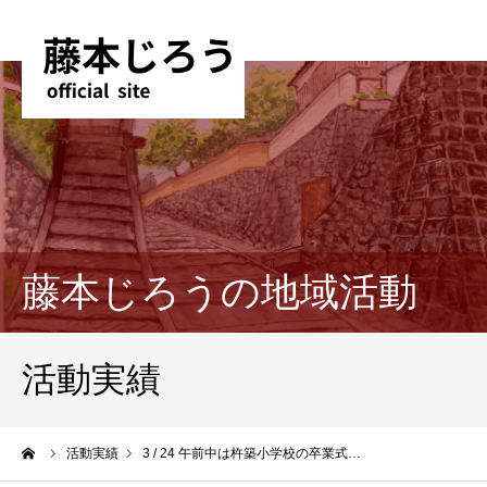
藤本じろうの地域活動
活動実績
ーム
活動実績
3 / 24 午前中は杵築小学校の卒業式…