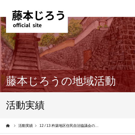
藤本じろうの地域活動
活動実績
ーム
活動実績
12 / 13 杵築地区住民自治協議会の…