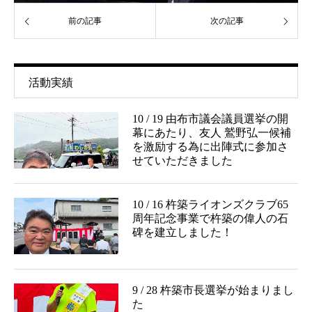
前の記事
次の記事
活動実績
10 / 19 由布市議会議員選挙の開
幕にあたり、友人 鷲野弘一候補
を激励する為に出陣式に参加さ
せていただきました
10 / 16 杵築ライオンズクラブ65
周年記念事業で杵築の偉人の石
碑を建立しました！
9 / 28 杵築市長選挙が始まりまし
た