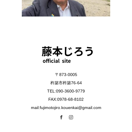
〒873-0005
杵築市杵築76-64
TEL:090-3600-9779
FAX:0978-68-8102
mail:fujimotojiro.kouenkai@gmail.com